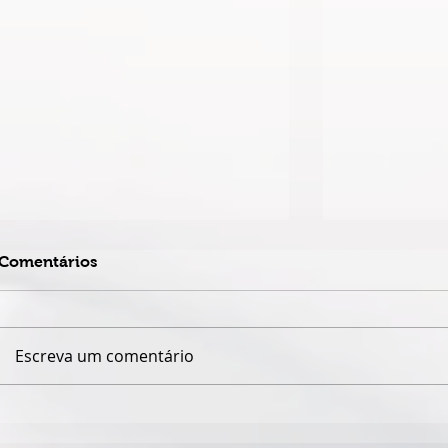
Comentários
Escreva um comentário
DUPLA MATO-GROSSENSE
QUANDO O
FABRÍCIO & FERNANDO
CÂMARA DE