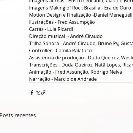
Imagens aéreas - Bosco Leocádio, Cláudio Bor
Imagens Making of Rock Brasília - Era de Ouro
Motion Design e Finalização -Daniel Meneguell
Ilustrações - Fred Assumpção
Cartaz - Lula Ricardi
Direção musical  - André Ciraudo
Trilha Sonora - André Ciraudo, Bruno Py, Gust
Controller - Camila Palatucci
Assistência de produção - Duda Queiroz, Wesl
Transcrições - Duda Queiroz, Natã Lopes, Rica
Animação - Fred Assunção, Rodrigo Neiva
Narração - Marcio de Andrade 
Posts recentes