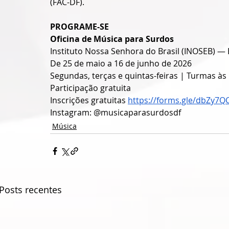
(FAC-DF).
PROGRAME-SE
Oficina de Música para Surdos
Instituto Nossa Senhora do Brasil (INOSEB) — 
De 25 de maio a 16 de junho de 2026
Segundas, terças e quintas-feiras | Turmas às
Participação gratuita
Inscrições gratuitas 
https://forms.gle/dbZy7
Instagram: @musicaparasurdosdf
Música
Posts recentes