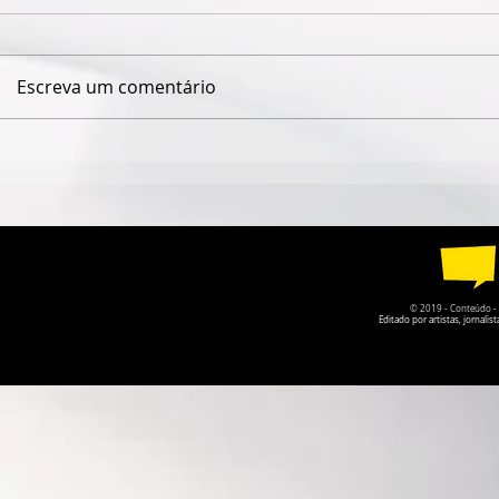
Escreva um comentário
DUPLA MATO-GROSSENSE
QUANDO O
FABRÍCIO & FERNANDO
CÂMARA DE
LANÇA NOVO DISCO COM
GOIÁS PER
GUILHERME & SANTIAGO
DA PRÓPRI
© 2019 - Conteúdo - Po
Editado por artistas, jornal