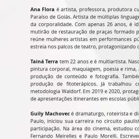
Ana Flora 
é artista, professora, produtora c
Paraíso de Goiás. Artista de múltiplas lingua
da corporalidade. Com apenas 26 anos, é ide
mutirão de restauração de praças formado por
reúne mulheres artistas em performances púb
estreia nos palcos de teatro, protagonizando o
Tainá Terra
 tem 22 anos e é multiartista. Nas
pintura corporal, maquiagem, poesia e rima, 
produção de conteúdo e fotografia. Também
produção de fitoterápicos. Já trabalhou 
metodologia Waldorf. Em 2019 e 2020, protago
de apresentações itinerantes em escolas públ
Guily Machovec
 é dramaturgo, roteirista e d
Paulo, iniciou sua carreira no circuito pau
participação. Na área do cinema, estudou c
Fernando Meirelles e Paulo Morelli. Escreve