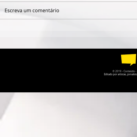
Escreva um comentário
ESPETÁCULO SOLO DE
TEATRO DA
CIRCO CONTEMPORÂNEO
PARQUE DA
CIRCULA PELO DF EM
RECEBE A P
AGOSTO
O PRISIONE
© 2019 - Conteúdo - Po
Editado por artistas, jornal