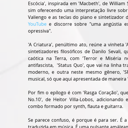
Escócia', inspirada em 'Macbeth', de Willia
sim oferecendo uma interpretação livre sobr
Valiengo e as teclas do piano e sintetizador 
YouTube
 e discorre sobre "uma angústia exi
opressiva".
'A Criatura', penúltimo ato, reúne a vinheta 
sintetizadores filosóficos de Danilo Sevali,
caótica na Terra, com 'Terror e Miséria n
antifascista,  'Status Quo', que vai na linha t
moderno, e outra neste mesmo gênero, 'SP'
musical, só que aqui apresentada de maneira "
Por fim o epílogo é com 'Rasga Coração', que
No.10', de Heitor Villa-Lobos, adicionando
combo formado por synth, flauta e guitarra.
Se parece confuso, é porque é para ser. É a
traduzida em música. É uma pulsante amálgama 