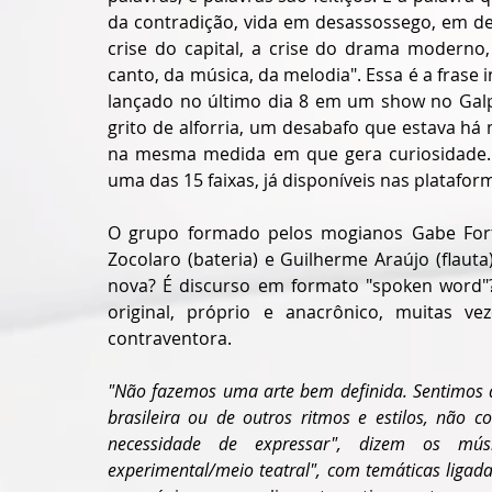
da contradição, vida em desassossego, em desenc
crise do capital, a crise do drama moderno,
canto, da música, da melodia". Essa é a frase 
lançado no último dia 8 em um show no Galp
grito de alforria, um desabafo que estava há
na mesma medida em que gera curiosidade. E
uma das 15 faixas, já disponíveis nas plataform
O grupo formado pelos mogianos Gabe Fortuna
Zocolaro (bateria) e Guilherme Araújo (flauta
nova? É discurso em formato "spoken word"? 
original, próprio e anacrônico, muitas ve
contraventora.
"Não fazemos uma arte bem definida. Sentimos qu
brasileira ou de outros ritmos e estilos, não
necessidade de expressar", dizem os m
experimental/meio teatral", com temáticas ligadas