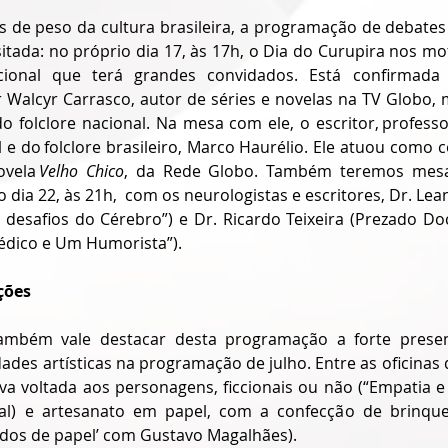
de peso da cultura brasileira, a programação de debates 
itada: no próprio dia 17, às 17h, o Dia do Curupira nos mo
cional que terá grandes convidados. Está confirmada
r Walcyr Carrasco, autor de séries e novelas na TV Globo
 folclore nacional. Na mesa com ele, o escritor, professo
l e do folclore brasileiro, Marco Haurélio. Ele atuou como c
vela 
Velho Chico
, da Rede Globo. Também teremos mesa 
dia 22, às 21h,  com os neurologistas e escritores, Dr. Lean
 desafios do Cérebro”) e Dr. Ricardo Teixeira (Prezado Doc
dico e Um Humorista”). 
ções 
ambém vale destacar desta programação a forte presenç
dades artísticas na programação de julho. Entre as oficinas
iva voltada aos personagens, ficcionais ou não (“Empatia e es
l) e artesanato em papel, com a confecção de brinque
dos de papel’ com Gustavo Magalhães). 