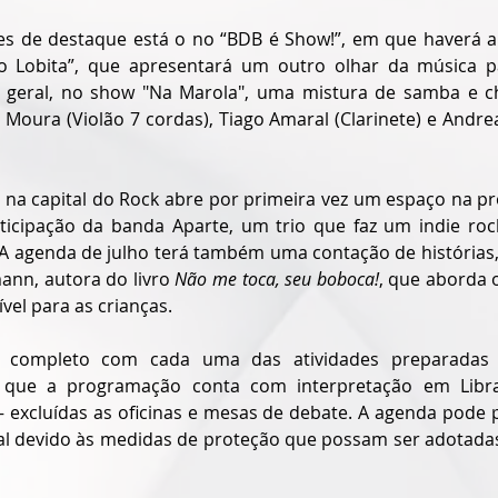
es de destaque está o no “BDB é Show!”, em que haverá a 
io Lobita”, que apresentará um outro olhar da música p
 geral, no show "Na Marola", uma mistura de samba e ch
Moura (Violão 7 cordas), Tiago Amaral (Clarinete) e Andrea
, na capital do Rock abre por primeira vez um espaço na p
ticipação da banda Aparte, um trio que faz um indie rock
 A agenda de julho terá também uma contação de histórias, 
nn, autora do livro 
Não me toca, seu boboca!
, que aborda 
vel para as crianças. 
io completo com cada uma das atividades preparadas 
r que a programação conta com interpretação em Libr
 — excluídas as oficinas e mesas de debate. A agenda pode 
ial devido às medidas de proteção que possam ser adotada