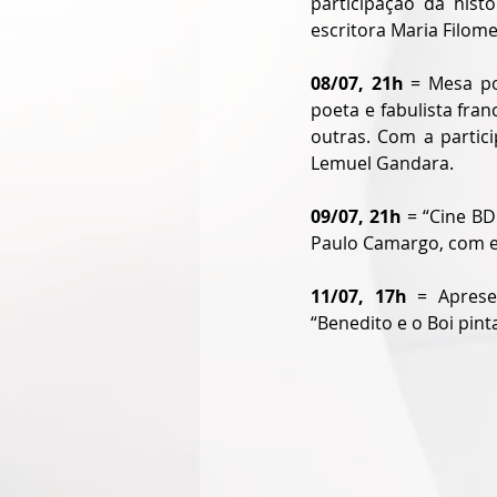
participação da hist
escritora Maria Filom
08/07, 21h
 = Mesa po
poeta e fabulista fran
outras. Com a partic
Lemuel Gandara.  
09/07, 21h 
= “Cine BD
Paulo Camargo, com en
11/07, 17h
 = Aprese
“Benedito e o Boi pint