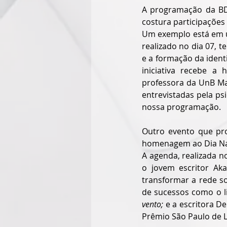
A programação da BD
costura participações
Um exemplo está em u
realizado no dia 07, t
e a formação da identi
iniciativa recebe a 
professora da UnB Mar
entrevistadas pela psi
nossa programação. 
Outro evento que pr
homenagem ao Dia Nacio
A agenda, realizada n
o jovem escritor Aka
transformar a rede soc
de sucessos como o l
vento; 
e a escritora D
Prêmio São Paulo de L