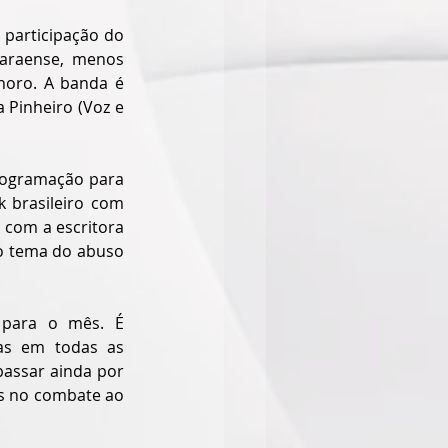
participação do 
araense, menos 
oro. A banda é 
 Pinheiro (Voz e 
rogramação para 
 brasileiro com 
com a escritora 
o tema do abuso 
para o mês. É 
as em todas as 
passar ainda por 
s no combate ao 