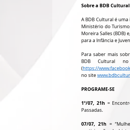
Sobre a BDB Cultural
A BDB Cultural é uma i
Ministério do Turismo
Moreira Salles (BDB) 
para a Infância e Juv
Para saber mais sobr
BDB Cultural n
(
https://www.faceboo
no site 
www.bdbcultur
PROGRAME-SE
1º/07, 21h
 = Encontr
Passadas. 
07/07, 21h
 = “Mulhe