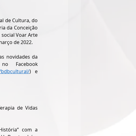
l de Cultura, do 
ia da Conceição 
social Voar Arte 
março de 2022. 
s novidades da 
 no Facebook 
bdbcultural/
)  e 
rapia de Vidas 
stória” com a 