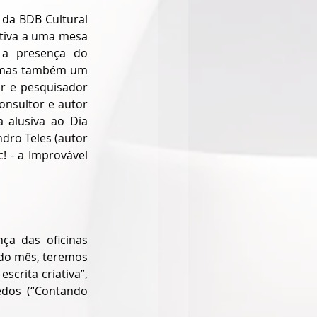
da BDB Cultural 
tiva a uma mesa 
 a presença do 
, mas também um 
r e pesquisador 
onsultor e autor 
alusiva ao Dia 
dro Teles (autor 
! - a Improvável 
a das oficinas 
 do mês, teremos 
crita criativa”, 
dos (“Contando 