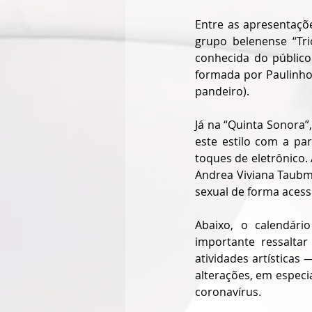
Entre as apresentaçõ
grupo belenense “Tr
conhecida do público
formada por Paulinho 
pandeiro). 
Já na “Quinta Sonora”
este estilo com a par
toques de eletrônico.
Andrea Viviana Taubma
sexual de forma acessí
Abaixo, o calendár
importante ressalta
atividades artísticas
alterações, em espec
coronavírus.  