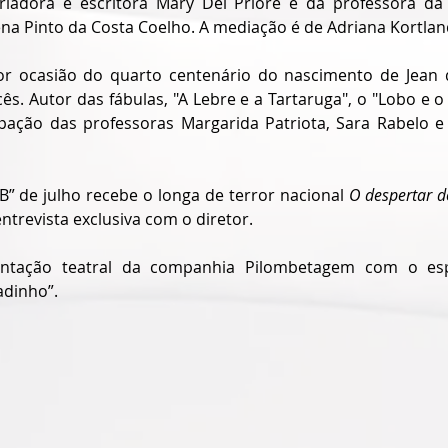
oriadora e escritora Mary Del Priore e da professora d
ena Pinto da Costa Coelho. A mediação é de Adriana Kortland
r ocasião do quarto centenário do nascimento de Jean 
cês. Autor das fábulas, "A Lebre e a Tartaruga", o "Lobo e o 
ipação das professoras Margarida Patriota, Sara Rabelo e
B” de julho recebe o longa de terror nacional 
O despertar d
trevista exclusiva com o diretor. 
ntação teatral da companhia Pilombetagem com o espet
adinho”. 