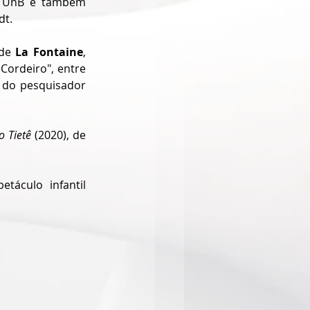
a UnB e também 
t. 
de 
La Fontaine
, 
Cordeiro", entre 
 do pesquisador 
o Tietê 
(2020), de 
áculo infantil 