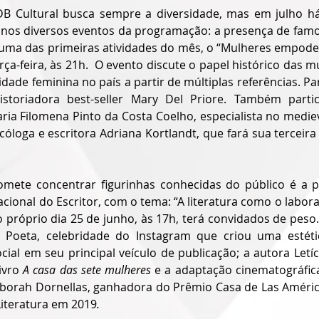
B Cultural busca sempre a diversidade, mas em julho há
 nos diversos eventos da programação: a presença de famoso
ma das primeiras atividades do mês, o “Mulheres empoder
erça-feira, às 21h.  O evento discute o papel histórico das mu
dade feminina no país a partir de múltiplas referências. Par
historiadora best-seller Mary Del Priore. Também parti
ia Filomena Pinto da Costa Coelho, especialista no medie
cóloga e escritora Adriana Kortlandt, que fará sua terceira
omete concentrar figurinhas conhecidas do público é a 
nal do Escritor, com o tema: “A literatura como o laborató
o próprio dia 25 de junho, às 17h, terá convidados de peso
 Poeta, celebridade do Instagram que criou uma estétic
ial em seu principal veículo de publicação; a autora Letíc
ivro 
A casa das sete mulheres 
e a adaptação cinematográfic
eborah Dornellas, ganhadora do Prêmio Casa de Las Américas
iteratura em 2019
.