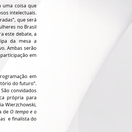
 uma coisa que 
s intelectuais. 
adas”, que será 
lheres no Brasil 
a este debate, a 
cipa da mesa a 
vo. Ambas serão 
 participação em 
programação em 
rio do futuro”.  
. São convidados 
a própria para 
ia Wierzchowski, 
a de 
O tempo e o 
  e finalista do 