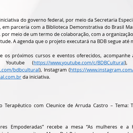
niciativa do governo federal, por meio da Secretaria Especia
, em parceria com a Biblioteca Demonstrativa do Brasil Mar
e, por meio de um termo de colaboração, com a organização 
entude. A agenda que o projeto executará na BDB segue até 
e os próximos cursos e eventos oferecidos, acompanhe a
o Youtube (
https://www.youtube.com/c/BDBCultural
),
k.com/bdbcultural
), Instagram (
https://www.instagram.com/
al.com.br
 da iniciativa. 
o Terapêutico com Cleunice de Arruda Castro – Tema: Te
res Empoderadas” recebe a mesa “As mulheres e a Hi