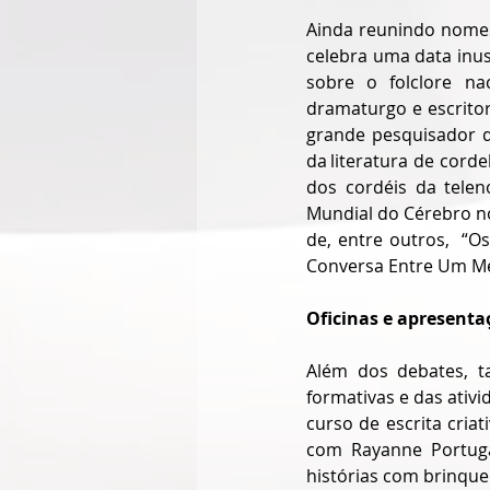
Ainda reunindo nomes 
celebra uma data inus
sobre o folclore na
dramaturgo e escrito
grande pesquisador do
da literatura de corde
dos cordéis da teleno
Mundial do Cérebro no 
de, entre outros,  “Os
Conversa Entre Um Mé
Oficinas e apresenta
Além dos debates, t
formativas e das ativi
curso de escrita criat
com Rayanne Portuga
histórias com brinque