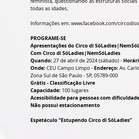
feminista, questionando as estruturas sociais
todas as idades. 
Informações em: 
www.facebook.com/circodiso
PROGRAME-SE
Apresentações do Circo di SóLadies|NemS
Com Circo di SóLadies|NemSóLadies
Quando:
 27 de abril de 2024 (sábado) - 
Horár
Onde:
 CEU Campo Limpo - 
Endereço:
 Av. Carl
Zona Sul de São Paulo - SP, 05789-000
Grátis - Classificação Livre
Capacidade: 
100 lugares
Acessibilidade para pessoas com dificuldad
Não possui estacionamento
Espetáculo “
Estupendo Circo di SóLadies
”