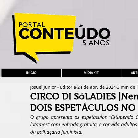
INÍCIO
MÍDIA KIT
ARTE
Josuel Junior - Editoria
24 de abr. de 2024
3 min de l
CIRCO DI SóLADIES |N
DOIS ESPETÁCULOS NO 
O grupo apresenta os espetáculos “
Estupendo C
lutamos
” com entrada gratuita, e convida adultos
da palhaçaria feminista. 