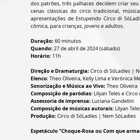
dos patrões, três palhaces decidem criar seu
cenas clássicas do circo tradicional, músi
apresentações de Estupendo Circo di SóLadie
cômica, para crianças, jovens e adultos.
Duração: 
60 minutos 
Quando:
 27 de abril de 2024 (sábado)
Horário
: 11h
Direção e Dramaturgia:
 Circo di SóLadies | 
Elenco
: Theo Oliveira, Kelly Lima e Verônica Me
Sonorização e Música ao Vivo:
 Theo Oliveira
Composição de paródias
: Lilyan Teles e Circ
Assessoria de imprensa:
 Luciana Gandelini
Composição de músicas autorais
: Lilyan Tele
Produção: 
Circo di SóLadies | Nem SóLadies
Espetáculo “
Choque-Rosa ou Com que arma