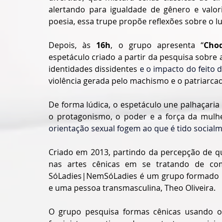
alertando para igualdade de gênero e valor
poesia, essa trupe propõe
 reflexões sobre o l
Depois, às 
16h
, o grupo apresenta “
Cho
espetáculo criado a partir da pesquisa sobre 
identidades dissidentes
 e o impacto do feito
violência gerada pelo machismo e o patriarca
De forma lúdica, o espetáculo une palhaçaria f
o protagonismo, o poder e a força da mulh
orientação sexual fogem ao que é tido socia
Criado em 2013, partindo da percepção de q
nas artes cênicas em se tratando de comi
SóLadies|NemSóLadies é um grupo formado po
e uma pessoa transmasculina, Theo Oliveira.
O grupo pesquisa formas cênicas usando o 