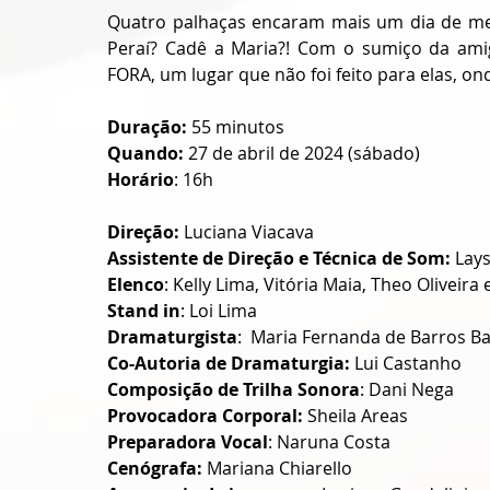
Quatro palhaças encaram mais um dia de mesm
Peraí? Cadê a Maria?! Com o sumiço da amig
FORA, um lugar que não foi feito para elas, 
Duração: 
55 minutos 
Quando:
 27 de abril de 2024 (sábado) 
Horário
: 16h
Direção:
 Luciana Viacava
Assistente de Direção e Técnica de Som:
 Lay
Elenco
: Kelly Lima, Vitória Maia, Theo Oliveira
Stand in
: Loi Lima
Dramaturgista
:  Maria Fernanda de Barros B
Co-Autoria de Dramaturgia:
 Lui Castanho
Composição de Trilha Sonora
: Dani Nega
Provocadora Corporal:
 Sheila Areas
Preparadora Vocal
: Naruna Costa
Cenógrafa:
 Mariana Chiarello