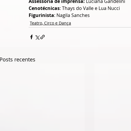
Assessoria de imprensa:
 Luciana Gandelini
Cenotécnicas
: Thays do Valle e Lua Nucci
Figurinista
: Nagila Sanches
Teatro, Circo e Dança
Posts recentes