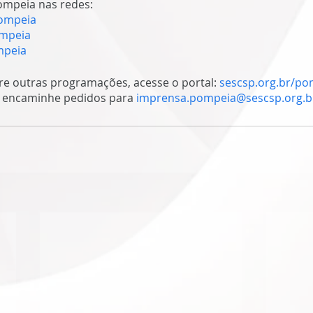
ompeia
 nas redes:
ompeia
mpeia
mpeia
e outras programações, acesse o portal: 
sescsp.org.br/po
 encaminhe pedidos para 
imprensa.pompeia@sescsp.org.b