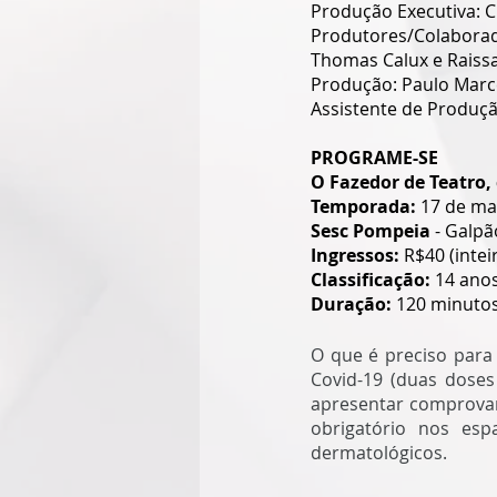
Produção Executiva: Cr
Produtores/Colaborad
Thomas Calux e Raissa
Produção: Paulo Marce
Assistente de Produçã
PROGRAME-SE
O Fazedor de Teatro,
Temporada: 
17 de mai
Sesc Pompeia 
- Galpã
Ingressos: 
R$40 (intei
Classificação:
 14 ano
Duração: 
120 minuto
O que é preciso para
Covid-19 (duas doses
apresentar comprova
obrigatório nos esp
dermatológicos.