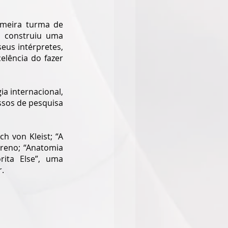
imeira turma de 
 construiu uma 
us intérpretes, 
lência do fazer 
 internacional, 
ssos de pesquisa 
h von Kleist; “A 
reno; “Anatomia 
ita Else”, uma 
r.