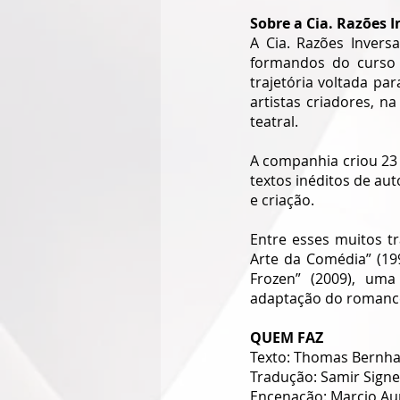
Sobre a Cia. Razões I
A Cia. Razões Invers
formandos do curso 
trajetória voltada pa
artistas criadores, n
teatral.
A companhia criou 23 
textos inéditos de aut
e criação.
Entre esses muitos tr
Arte da Comédia” (199
Frozen” (2009), uma
adaptação do romance d
QUEM FAZ
Texto: Thomas Bernha
Tradução: Samir Signe
Encenação: Marcio Aur