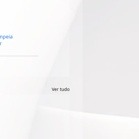
mpeia
r
Ver tudo