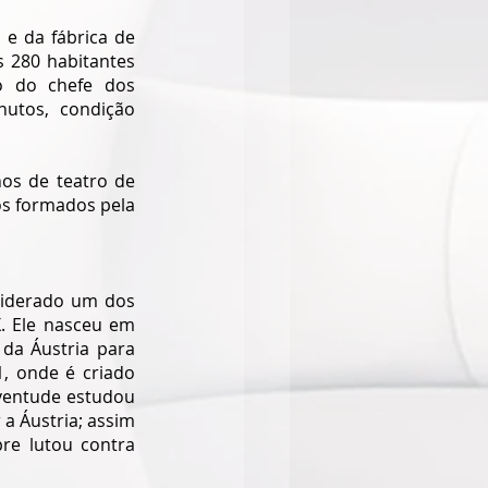
 e da fábrica de 
 280 habitantes 
o do chefe dos 
utos, condição 
s de teatro de 
s formados pela 
siderado um dos 
. Ele nasceu em 
da Áustria para 
, onde é criado 
ventude estudou 
a Áustria; assim 
e lutou contra 