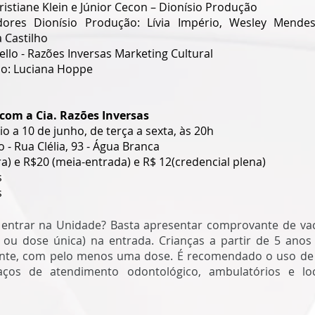
istiane Klein e Júnior Cecon – Dionísio Produção 
ores Dionísio Produção: Lívia Império, Wesley Mendes, 
 Castilho 
llo - Razões Inversas Marketing Cultural 
o: Luciana Hoppe 
 com a Cia. Razões Inversas
o a 10 de junho, de terça a sexta, às 20h
o - Rua Clélia, 93 - Água Branca
ra) e R$20 (meia-entrada) e R$ 12(credencial plena)
s
s
 entrar na Unidade? Basta apresentar comprovante de vac
 ou dose única) na entrada. Crianças a partir de 5 ano
nte, com pelo menos uma dose. É recomendado o uso de 
aços de atendimento odontológico, ambulatórios e lo