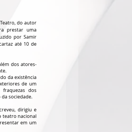
Teatro, do autor 
ra prestar uma 
uzido por Samir 
artaz até 10 de 
além dos atores-
te.
o da existência 
xteriores de um 
fraquezas dos 
 da sociedade. 
creveu, dirigiu e 
 teatro nacional 
presentar em um 