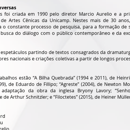
nversas
as foi criada em 1990 pelo diretor Marcio Aurelio e a pr
de Artes Cênicas da Unicamp. Nestes mais de 30 anos,
ra o constante processo de pesquisa, para a formação de se
a busca do diálogo com o público contemporâneo e da exce
espetáculos partindo de textos consagrados da dramaturgia
ores nacionais e criações coletivas a partir de longos proce
abalhos estão “A Bilha Quebrada” (1994 e 2011), de Heinric
9), de Eduardo de Fillipo; “Agreste” (2004), de Newton Mo
 adaptação da obra da inglesa Bryony Lavory; “Senhor
e Arthur Schnitzler; e “Filoctetes” (2015), de Heiner Mülle
rd 
u 
elio 