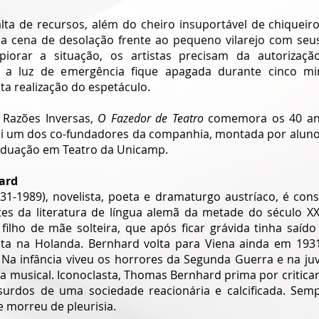
falta de recursos, além do cheiro insuportável de chiqueiro
a cena de desolação frente ao pequeno vilarejo com seus
piorar a situação, os artistas precisam da autorizaçã
a luz de emergência fique apagada durante cinco min
ita realização do espetáculo. 
Razões Inversas, 
O Fazedor de Teatro
 comemora os 40 ano
foi um dos co-fundadores da companhia, montada por aluno
aduação em Teatro da Unicamp. 
ard
1-1989), novelista, poeta e dramaturgo austríaco, é con
tes da literatura de língua alemã da metade do século XX
filho de mãe solteira, que após ficar grávida tinha saído 
sta na Holanda. Bernhard volta para Viena ainda em 1931
 Na infância viveu os horrores da Segunda Guerra e na ju
ica musical. Iconoclasta, Thomas Bernhard prima por criticar 
rdos de uma sociedade reacionária e calcificada. Sempr
morreu de pleurisia. 