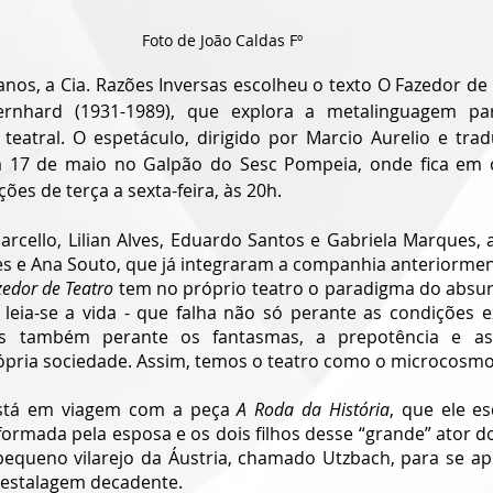
Foto de João Caldas Fº
anos, a Cia. Razões Inversas escolheu o texto O Fazedor de 
rnhard (1931-1989), que explora a metalinguagem pa
eatral. O espetáculo, dirigido por Marcio Aurelio e trad
ia 17 de maio no Galpão do Sesc Pompeia, onde fica em c
es de terça a sexta-feira, às 20h.
arcello, Lilian Alves, Eduardo Santos e Gabriela Marques, 
s e Ana Souto, que já integraram a companhia anteriormen
zedor de Teatro
 tem no próprio teatro o paradigma do absurd
leia-se a vida - que falha não só perante as condições e
 também perante os fantasmas, a prepotência e as 
ópria sociedade. Assim, temos o teatro como o microcosmo
stá em viagem com a peça 
A Roda da História
, que ele es
formada pela esposa e os dois filhos desse “grande” ator do
equeno vilarejo da Áustria, chamado Utzbach, para se a
 estalagem decadente. 