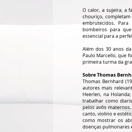
O calor, a sujeira, a 
chouriço, completam 
embrutecidos. Para 
bombeiros para que 
essencial para a perfe
Além dos 30 anos da 
Paulo Marcello, que 
primeira turma da gr
Sobre Thomas Bernh
Thomas Bernhard (193
autores mais relevan
Heerlen, na Holanda; 
trabalhar como diari
pelos avôs maternos.
canto, violino e estét
como mostrar os absu
doenças pulmonares e 