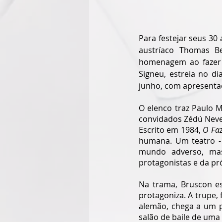
Para festejar seus 30 
austríaco Thomas Be
homenagem ao fazer t
Signeu, estreia no d
junho, com apresentaçõ
O elenco traz Paulo M
convidados Zédú Neve
Escrito em 1984,
 O Fa
humana. Um teatro - 
mundo adverso, mas
protagonistas e da pr
Na trama, Bruscon e
protagoniza. A trupe, 
alemão, chega a um p
salão de baile de uma