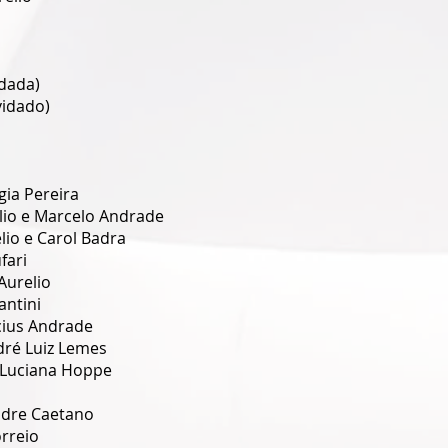
dada) 
idado) 
gia Pereira 
lio e Marcelo Andrade 
lio e Carol Badra 
fari 
Aurelio 
antini 
cius Andrade 
ré Luiz Lemes 
 Luciana Hoppe 
ndre Caetano 
rreio 