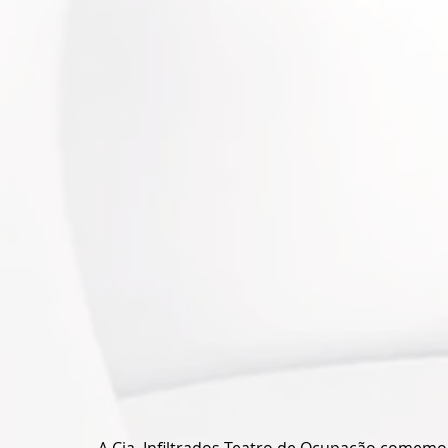
A Cia. Infiltrados Teatro de Ocupação comemor