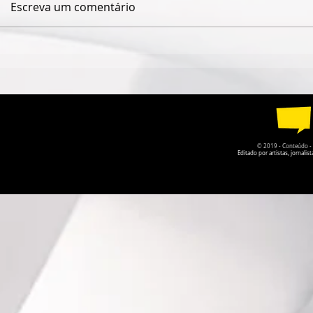
Escreva um comentário
QUANDO O NOME JAIME
ESPETÁCUL
CÂMARA DESAPARECE,
CIRCO CO
GOIÁS PERDE UM POUCO
CIRCULA P
DA PRÓPRIA HISTÓRIA
AGOSTO
© 2019 - Conteúdo - Po
Editado por artistas, jornal