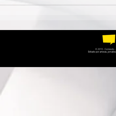
ESPETÁCULO SOLO DE
TEATRO DA
CIRCO CONTEMPORÂNEO
PARQUE DA
CIRCULA PELO DF EM
RECEBE A P
AGOSTO
O PRISIONE
© 2019 - Conteúdo - Po
Editado por artistas, jornal