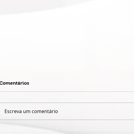
Comentários
Escreva um comentário
DUPLA MATO-GROSSENSE
QUANDO O