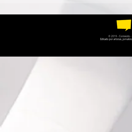
FABRÍCIO & FERNANDO
CÂMARA DE
LANÇA NOVO DISCO COM
GOIÁS PER
GUILHERME & SANTIAGO
DA PRÓPRI
© 2019 - Conteúdo - Po
Editado por artistas, jornal