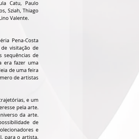
la Catu, Paulo 
s, Sziah, Thiago 
Lino Valente.
ria Pena-Costa 
de visitação de 
s sequências de 
ia era fazer uma 
ia de uma feira 
mero de artistas 
rajetórias, e um 
resse pela arte. 
iverso da arte. 
ssibilidade de 
olecionadores e 
para o artista, 