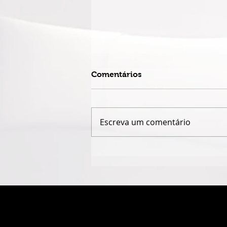
Comentários
Escreva um comentário
ARTISTA VISUAL COM
VIVÊNCIA EM NOVA YORK E
PARIS ABRE MOSTRA
"WORK IN PROGRESS" NA
GALERIA DELPHUS, EM
PORTO ALEGRE