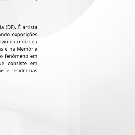
(DF). É artista 
ando exposições 
olvimento do seu 
s e na Memória 
do fenômeno em 
e consiste em 
s e residências 