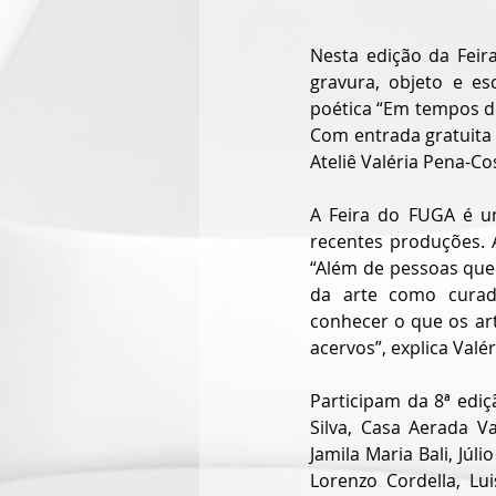
Nesta edição da Feir
gravura, objeto e es
poética “Em tempos de
Com entrada gratuita e
Ateliê Valéria Pena-Co
A Feira do FUGA é u
recentes produções. A
“Além de pessoas que
da arte como curado
conhecer o que os art
acervos”, explica Valé
Participam da 8ª ediçã
Silva, Casa Aerada Va
Jamila Maria Bali, Júl
Lorenzo Cordella, Lu