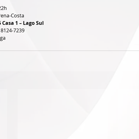
22h
 Pena-Costa
 Casa 1 – Lago Sul
 8124-7239
uga