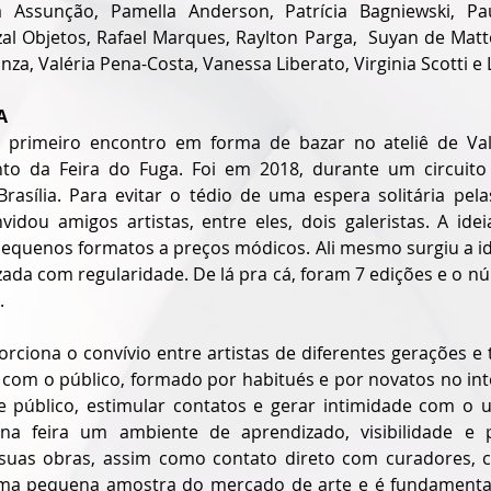
a Assunção, Pamella Anderson, Patrícia Bagniewski, Pau
al Objetos, Rafael Marques, Raylton Parga,  Suyan de Matto
nza, Valéria Pena-Costa, Vanessa Liberato, Virginia Scotti e 
A
primeiro encontro em forma de bazar no ateliê de Valé
to da Feira do Fuga. Foi em 2018, durante um circuito 
asília. Para evitar o tédio de uma espera solitária pela
nvidou amigos artistas, entre eles, dois galeristas. A ide
quenos formatos a preços módicos. Ali mesmo surgiu a ide
ada com regularidade. De lá pra cá, foram 7 edições e o nú
  
ciona o convívio entre artistas de diferentes gerações e t
 com o público, formado por habitués e por novatos no inte
e público, estimular contatos e gerar intimidade com o un
na feira um ambiente de aprendizado, visibilidade e po
suas obras, assim como contato direto com curadores, c
 uma pequena amostra do mercado de arte e é fundamental, 