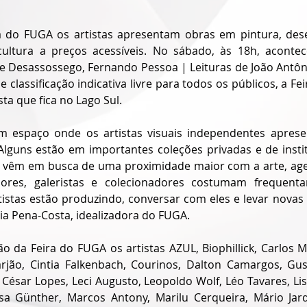
a do FUGA os artistas apresentam obras em pintura, desen
cultura a preços acessíveis. No sábado, às 18h, acontec
 Desassossego, Fernando Pessoa | Leituras de João Antônio
 classificação indicativa livre para todos os públicos, a Feir
sta que fica no Lago Sul.
m espaço onde os artistas visuais independentes aprese
lguns estão em importantes coleções privadas e de institu
 vêm em busca de uma proximidade maior com a arte, age
res, galeristas e colecionadores costumam frequent
istas estão produzindo, conversar com eles e levar novas 
ria Pena-Costa, idealizadora do FUGA.   
o da Feira do FUGA os artistas AZUL, Biophillick, Carlos M
rjão, Cintia Falkenbach, Courinos, Dalton Camargos, Gust
io César Lopes, Leci Augusto, Leopoldo Wolf, Léo Tavares, Lis 
isa Günther, Marcos Antony, Marilu Cerqueira, Mário Jar