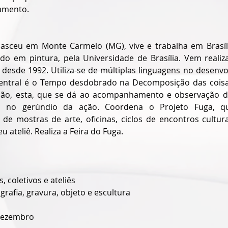
amento.
nasceu em Monte Carmelo (MG), vive e trabalha em Brasília 
do em pintura, pela Universidade de Brasília. Vem realiz
s desde 1992. Utiliza-se de múltiplas linguagens no desenv
central é o Tempo desdobrado na Decomposição das coisa
ção, esta, que se dá ao acompanhamento e observação 
, no gerúndio da ação. Coordena o Projeto Fuga, qu
e mostras de arte, oficinas, ciclos de encontros culturai
eu ateliê. Realiza a Feira do Fuga.
, coletivos e ateliês
grafia, gravura, objeto e escultura
dezembro