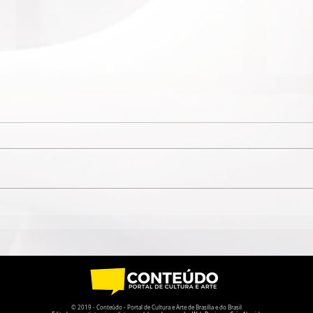
AGAV INAUGURA A
MEMÓ
EXPOSIÇÃO "LIBERDADE
CAI
POÉTICA" EM
ARTÍ
COMEMORAÇÃO AOS 20
CON
ANOS DA ASSOCIAÇÃO -
OCU
GO
DA 
© 2019 - Conteúdo - Portal de Cultura e Arte de Brasília e do Brasil