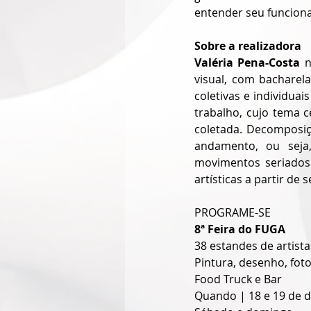
entender seu funcion
Sobre a realizadora
Valéria Pena-Costa
 
visual, com bacharela
coletivas e individuai
trabalho, cujo tema 
coletada. Decomposi
andamento, ou seja
movimentos seriados d
artísticas a partir de s
PROGRAME-SE
8ª Feira do FUGA
38 estandes de artistas
Pintura, desenho, foto
Food Truck e Bar
Quando | 18 e 19 de 