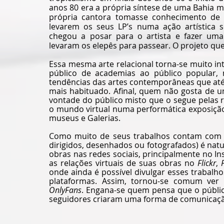
anos 80 era a própria síntese de uma Bahia 
própria cantora tomasse conhecimento de
levarem os seus LP’s numa ação artística s
chegou a posar para o artista e fazer uma 
levaram os elepês para passear. O projeto qu
Essa mesma arte relacional torna-se muito in
público de academias ao público popular, 
tendências das artes contemporâneas que até
mais habituado. Afinal, quem não gosta de u
vontade do público misto que o segue pelas 
o mundo virtual numa performática exposiçã
museus e Galerias.
Como muito de seus trabalhos contam com nu
dirigidos, desenhados ou fotografados) é nat
obras nas redes sociais, principalmente no In
as relações virtuais de suas obras no 
Flickr
, 
onde ainda é possível divulgar esses trabalho
plataformas. Assim, tornou-se comum ver p
OnlyFans
. Engana-se quem pensa que o público
seguidores criaram uma forma de comunicação 