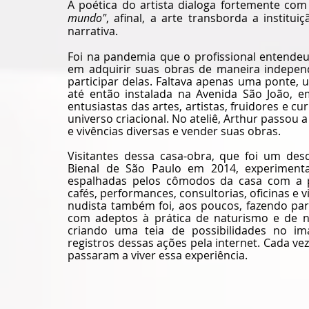
A poética do artista dialoga fortemente com 
mundo"
, afinal, a arte transborda a institu
narrativa.
Foi na pandemia que o profissional entendeu 
em adquirir suas obras de maneira indepen
participar delas. Faltava apenas uma ponte, um
até então instalada na Avenida São João, e
entusiastas das artes, artistas, fruidores e c
universo criacional. No ateliê, Arthur passou a 
e vivências diversas e vender suas obras.
Visitantes dessa casa-obra, que foi um de
Bienal de São Paulo em 2014, experimenta
espalhadas pelos cômodos da casa com a par
cafés, performances, consultorias, oficinas e v
nudista também foi, aos poucos, fazendo par
com adeptos à prática de naturismo e de nud
criando uma teia de possibilidades no i
registros dessas ações pela internet. Cada ve
passaram a viver essa experiência.