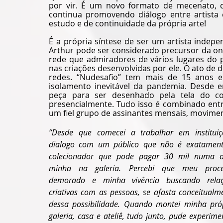
por vir. É um novo formato de mecenato, 
continua promovendo diálogo entre artista e
estudo e de continuidade da própria arte!
É a própria síntese de ser um artista indep
Arthur pode ser considerado precursor da on
rede que admiradores de vários lugares do p
nas criações desenvolvidas por ele. O ato de
redes. “Nudesafio” tem mais de 15 anos 
isolamento inevitável da pandemia. Desde 
peça para ser desenhado pela tela do c
presencialmente. Tudo isso é combinado entre
um fiel grupo de assinantes mensais, movimen
“Desde que comecei a trabalhar em instituiçõ
dialogo com um público que não é exatament
colecionador que pode pagar 30 mil numa o
minha na galeria. Percebi que meu proces
demorado e minha vivência buscando relaç
criativas com as pessoas, se afasta conceitualme
dessa possibilidade. Quando montei minha próp
galeria, casa e ateliê, tudo junto, pude experimen