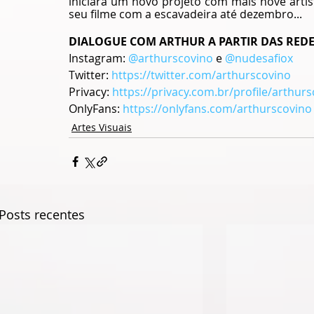
iniciará um novo projeto com mais nove artis
seu filme com a escavadeira até dezembro... 
DIALOGUE COM ARTHUR A PARTIR DAS REDE
Instagram: 
@arthurscovino
 e 
@nudesafiox
Twitter: 
https://twitter.com/arthurscovino
Privacy: 
https://privacy.com.br/profile/arthur
OnlyFans: 
https://onlyfans.com/arthurscovino
Artes Visuais
Posts recentes