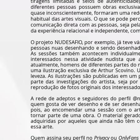
tiragens limitadas e selos de autenticidade
diferentes pessoas possuem obras exclusiva
quase inconscientemente, formaram uma rede 
habitual das artes visuais. O que se pode per
comunicação direta com as pessoas, seja pel
da experiência relacional e independente, com
O projeto NUDESAFIO, por exemplo, já teve v
pessoas nuas desenhando e sendo desenhada
As sessões também acontecem individualment
interessados nessa atividade nudista que a
atualmente, homens de diferentes partes do 
uma ilustração exclusiva de Arthur Scovino.
leveza. As ilustrações são publicadas em um p
parte das investigações do artista, seja po
reprodução de fotos originais dos interessado
A rede de adeptos e seguidores do perfil 
@n
quem gosta de ver desenho e de ser desenha
pois, ao encomendar uma sessão com o artist
tornar parte de uma obra. O material gerad
adquiridas por aqueles que ainda não têm
essa arte. 
Quem assina seu perfil no 
Privacy
 ou 
OnlyFans