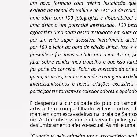
um novo formato com minha instalação que 
exibida na Bienal da Bahia e no Sesc 24 de maio. 
uma obra com 100 fotografias e disponibilizei c
uma delas a um potencial interessado. 100 pess
agora têm uma parte dessa instalação em suas ca
por um valor super acessível, literalmente dividi
por 100 o valor da obra de edição única. Isso é es
presente e faz mais sentido pra mim. Assim, po
falar sobre vender meu trabalho e que isso tam
faz parte do conceito. Falar do mercado da arte 
quem, às vezes, nem o entende e tem gerado deba
interessantíssimos e novas criações exclusiva
participantes tornam-se colecionadores e apoiador
E despertar a curiosidade do público também
artista tem compartilhado vídeos curtos, 
mantém com escavadeiras na praia de Santos,
um Arthur observador e observado pelos gra
deslumbramento afetivo-sexual. As mil e uma
“Quando vi pela primeira vez a escavadeira aqui