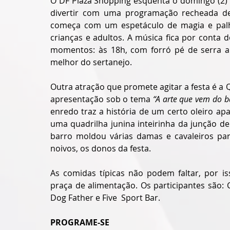
O DF Plaza Shopping esquenta o domingo (2) 
divertir com uma programação recheada de a
começa com um espetáculo de magia e palh
crianças e adultos. A música fica por conta d
momentos: às 18h, com forró pé de serra a
melhor do sertanejo.
Outra atração que promete agitar a festa é a
apresentação sob o tema 
“A arte que vem do b
enredo traz a história de um certo oleiro apa
uma quadrilha junina inteirinha da junção de
barro moldou várias damas e cavaleiros para
noivos, os donos da festa.
As comidas típicas não podem faltar, por i
praça de alimentação. Os participantes são: 
Dog Father e Five  Sport Bar.
PROGRAME-SE