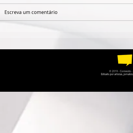
Escreva um comentário
AGENTE DE TURISMO
FESTIVAL 
ORGANIZA VIAGEM PARA A
E ARTE LU
BEATLEWEEK 2026, QUE
SELECIONA
COMEMORARÁ OS 66 ANOS
OCUPAR O
DO SURGIMENTO DOS
NACIONAL 
BEATLES
EM BRASÍLI
© 2019 - Conteúdo - Po
Editado por artistas, jornal