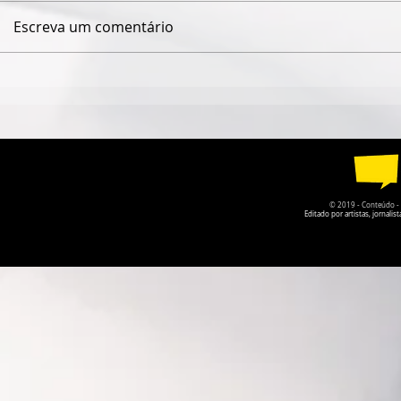
Escreva um comentário
QUANDO O NOME JAIME
ISABELLE
CÂMARA DESAPARECE,
VOLTA COM
GOIÁS PERDE UM POUCO
LEMBRAR 
DA PRÓPRIA HISTÓRIA
ESQUECEMO
© 2019 - Conteúdo - Po
Editado por artistas, jornal