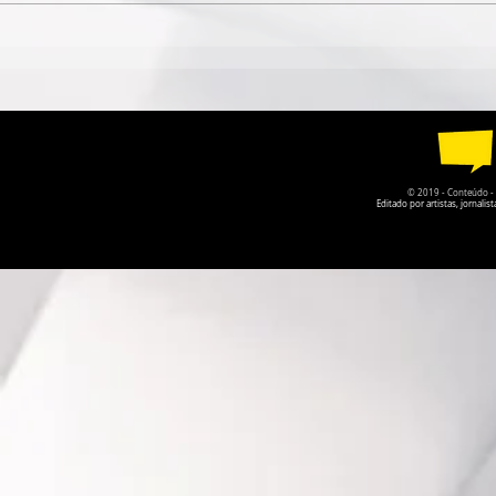
ESPETÁCULO SOLO DE
TEATRO DA
CIRCO CONTEMPORÂNEO
PARQUE DA
CIRCULA PELO DF EM
RECEBE A P
AGOSTO
O PRISIONE
© 2019 - Conteúdo - Po
Editado por artistas, jornal