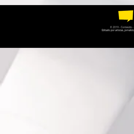
COMEMORARÁ OS 66 ANOS
OCUPAR O
DO SURGIMENTO DOS
NACIONAL 
BEATLES
EM BRASÍLI
© 2019 - Conteúdo - Po
Editado por artistas, jornal