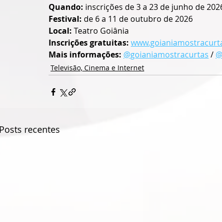
Quando:
 inscrições de 3 a 23 de junho de 202
Festival:
 de 6 a 11 de outubro de 2026
Local:
 Teatro Goiânia
Inscrições gratuitas:
www.goianiamostracurt
Mais informações:
@goianiamostracurtas
 / 
@
Televisão, Cinema e Internet
Posts recentes