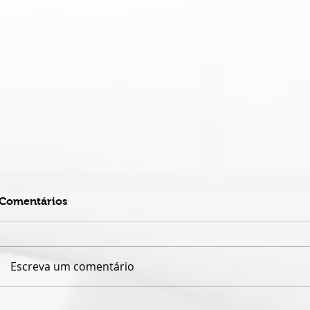
Comentários
Escreva um comentário
ESPETÁCULO SOLO DE
TEATRO DA